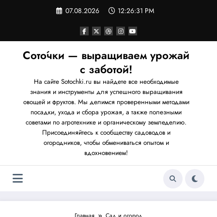
Перейти
07.08.2026
12:26:32 PM
к
содержимому
Сото́чки — выращиваем урожай
с заботой!
На сайте Sotochki.ru вы найдете все необходимые
знания и инструменты для успешного выращивания
овощей и фруктов. Мы делимся проверенными методами
посадки, ухода и сбора урожая, а также полезными
советами по агротехнике и органическому земледелию.
Присоединяйтесь к сообществу садоводов и
огородников, чтобы обмениваться опытом и
вдохновением!
Главная
Сад и огород