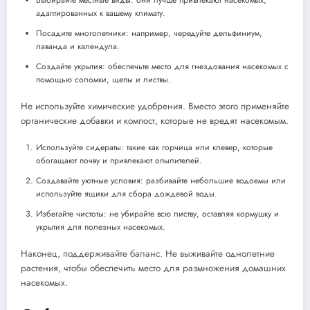
Выбирайте местные виды: они лучше привлекают насекомых,
адаптированных к вашему климату.
Посадите многолетники: например, чередуйте дельфиниум,
лаванда и календула.
Создайте укрытия: обеспечьте место для гнездования насекомых с
помощью соломки, щепы и листвы.
Не используйте химические удобрения. Вместо этого применяйте
органические добавки и компост, которые не вредят насекомым.
Используйте сидераты: такие как горчица или клевер, которые
обогащают почву и привлекают опылителей.
Создавайте уютные условия: разбивайте небольшие водоемы или
используйте ящики для сбора дождевой воды.
Избегайте чистоты: не убирайте всю листву, оставляя кормушку и
укрытия для полезных насекомых.
Наконец, поддерживайте баланс. Не выживайте однолетние
растения, чтобы обеспечить место для размножения домашних
насекомых.