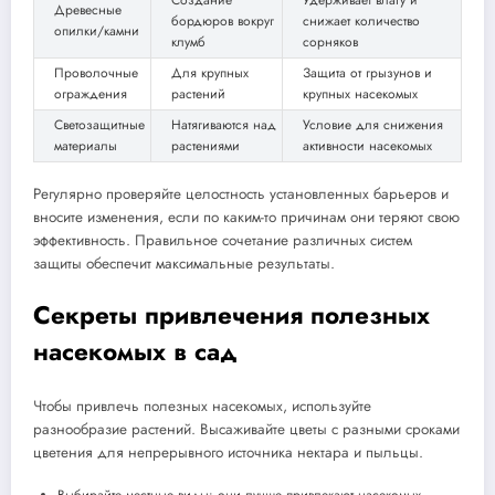
Создание
Удерживает влагу и
Древесные
бордюров вокруг
снижает количество
опилки/камни
клумб
сорняков
Проволочные
Для крупных
Защита от грызунов и
ограждения
растений
крупных насекомых
Светозащитные
Натягиваются над
Условие для снижения
материалы
растениями
активности насекомых
Регулярно проверяйте целостность установленных барьеров и
вносите изменения, если по каким-то причинам они теряют свою
эффективность. Правильное сочетание различных систем
защиты обеспечит максимальные результаты.
Секреты привлечения полезных
насекомых в сад
Чтобы привлечь полезных насекомых, используйте
разнообразие растений. Высаживайте цветы с разными сроками
цветения для непрерывного источника нектара и пыльцы.