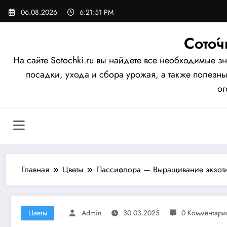
Перейти
06.08.2026
6:21:52 PM
к
содержимому
Сото́
На сайте Sotochki.ru вы найдете все необходимые
посадки, ухода и сбора урожая, а также полезн
ог
Главная
Цветы
Пассифлора — Выращивание экзоти
Цветы
Admin
30.03.2025
0 Комментари