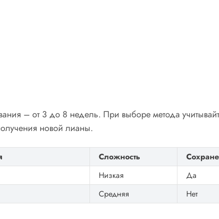
ния – от 3 до 8 недель. При выборе метода учитывайт
получения новой лианы.
я
Сложность
Сохране
Низкая
Да
Средняя
Нет