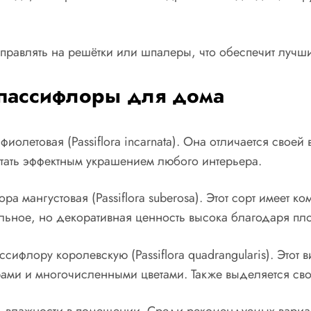
равлять на решётки или шпалеры, что обеспечит лучший
 пассифлоры для дома
олетовая (Passiflora incarnata). Она отличается свое
стать эффектным украшением любого интерьера.
 мангустовая (Passiflora suberosa). Этот сорт имеет к
ное, но декоративная ценность высока благодаря плот
ссифлору королевскую (Passiflora quadrangularis). Этот 
рами и многочисленными цветами. Также выделяется с