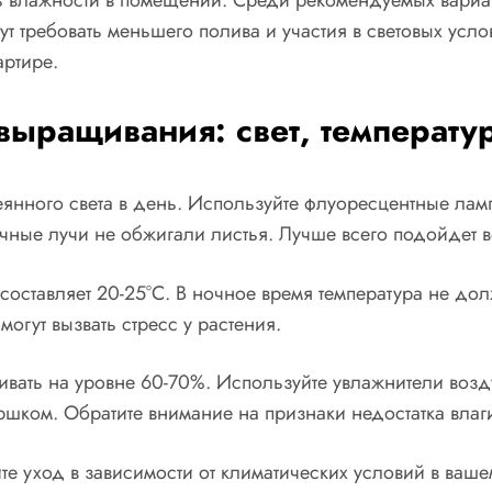
ь влажности в помещении. Среди рекомендуемых вариан
ут требовать меньшего полива и участия в световых усл
артире.
ыращивания: свет, температу
еянного света в день. Используйте флуоресцентные ла
ечные лучи не обжигали листья. Лучше всего подойдет 
оставляет 20-25°C. В ночное время температура не дол
огут вызвать стресс у растения.
ать на уровне 60-70%. Используйте увлажнители возду
шком. Обратите внимание на признаки недостатка влаг
йте уход в зависимости от климатических условий в ваш