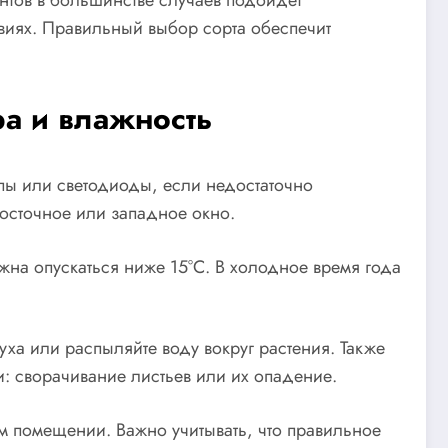
тов в большинстве случаев подойдет
овиях. Правильный выбор сорта обеспечит
ра и влажность
мпы или светодиоды, если недостаточно
восточное или западное окно.
жна опускаться ниже 15°C. В холодное время года
ха или распыляйте воду вокруг растения. Также
и: сворачивание листьев или их опадение.
ем помещении. Важно учитывать, что правильное