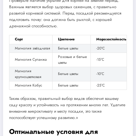
Проверьте наличие укрытий для корней на зимний период.
Важным является выбор здоровых саженцев, с правильно
развитой корневой системой. Перед посадкой рекомендуется
подготовить почву: она должна быть рыхлой, с хорошей
дренажной способностью.
Сорт
Цветение
Морозостойкость
Магнолия звёздчатая
Белые цветы
-20°C
Розовые и белые
Магнолия Суланжа
-15°C
цветы
Магнолия
Белые цветы
-10°C
крупноцветковая
Магнолия Кобус
Белые цветы
-25°C
Таким образом, правильный выбор видов обеспечит вашему
саду красоту и устойчивость на протяжении многих лет. Уделите
внимание микроклимату и месту посадки, это также
поспособствует успешному развитию.»
Оптимальные условия для