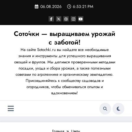
Перейти
06.08.2026
6:53:21 PM
к
содержимому
Сото́чки — выращиваем урожай
с заботой!
На сайте Sotochki.ru вы найдете все необходимые
знания и инструменты для успешного выращивания
овощей и фруктов. Мы делимся проверенными методами
посадки, ухода и сбора урожая, а также полезными
советами по агротехнике и органическому земледелию.
Присоединяйтесь к сообществу садоводов и
огородников, чтобы обмениваться опытом и
вдохновением!
Главная
Цветы