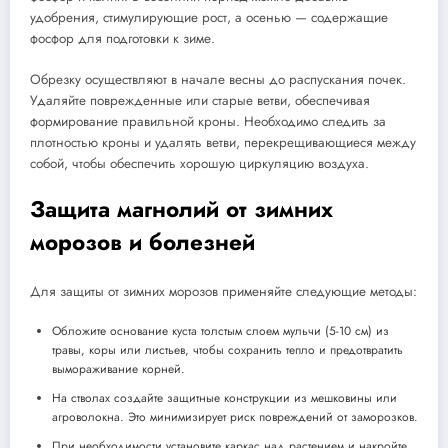
удобрения, стимулирующие рост, а осенью — содержащие
фосфор для подготовки к зиме.
Обрезку осуществляют в начале весны до распускания почек.
Удаляйте поврежденные или старые ветви, обеспечивая
формирование правильной кроны. Необходимо следить за
плотностью кроны и удалять ветви, перекрещивающиеся между
собой, чтобы обеспечить хорошую циркуляцию воздуха.
Защита магнолий от зимних
морозов и болезней
Для защиты от зимних морозов применяйте следующие методы:
Обложите основание куста толстым слоем мульчи (5-10 см) из
травы, коры или листьев, чтобы сохранить тепло и предотвратить
вымораживание корней.
На стволах создайте защитные конструкции из мешковины или
агроволокна. Это минимизирует риск повреждений от заморозков.
При необходимости установите каркас над растением и накройте