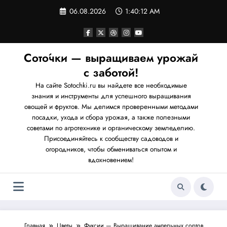
Перейти
06.08.2026
1:40:13 AM
к
содержимому
Сото́чки — выращиваем урожай
с заботой!
На сайте Sotochki.ru вы найдете все необходимые
знания и инструменты для успешного выращивания
овощей и фруктов. Мы делимся проверенными методами
посадки, ухода и сбора урожая, а также полезными
советами по агротехнике и органическому земледелию.
Присоединяйтесь к сообществу садоводов и
огородников, чтобы обмениваться опытом и
вдохновением!
Главная
Цветы
Фуксии — Выращивание ампельных сортов