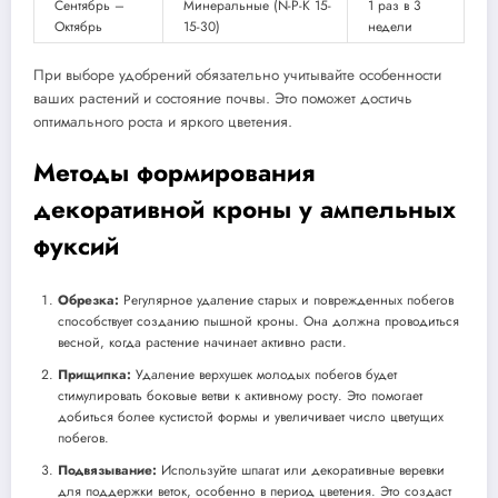
Сентябрь –
Минеральные (N-P-K 15-
1 раз в 3
Октябрь
15-30)
недели
При выборе удобрений обязательно учитывайте особенности
ваших растений и состояние почвы. Это поможет достичь
оптимального роста и яркого цветения.
Методы формирования
декоративной кроны у ампельных
фуксий
Обрезка:
Регулярное удаление старых и поврежденных побегов
способствует созданию пышной кроны. Она должна проводиться
весной, когда растение начинает активно расти.
Прищипка:
Удаление верхушек молодых побегов будет
стимулировать боковые ветви к активному росту. Это помогает
добиться более кустистой формы и увеличивает число цветущих
побегов.
Подвязывание:
Используйте шпагат или декоративные веревки
для поддержки веток, особенно в период цветения. Это создаст