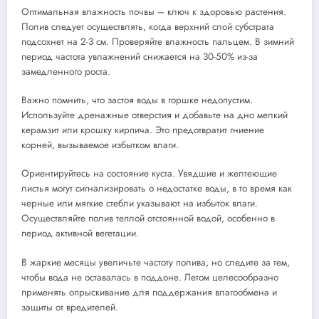
Оптимальная влажность почвы – ключ к здоровью растения.
Полив следует осуществлять, когда верхний слой субстрата
подсохнет на 2-3 см. Проверяйте влажность пальцем. В зимний
период частота увлажнений снижается на 30-50% из-за
замедленного роста.
Важно помнить, что застоя воды в горшке недопустим.
Используйте дренажные отверстия и добавьте на дно мелкий
керамзит или крошку кирпича. Это предотвратит гниение
корней, вызываемое избытком влаги.
Ориентируйтесь на состояние куста. Увядшие и желтеющие
листья могут сигнализировать о недостатке воды, в то время как
черные или мягкие стебли указывают на избыток влаги.
Осуществляйте полив теплой отстоянной водой, особенно в
период активной вегетации.
В жаркие месяцы увеличьте частоту полива, но следите за тем,
чтобы вода не оставалась в поддоне. Летом целесообразно
применять опрыскивание для поддержания влагообмена и
защиты от вредителей.