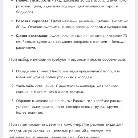
Глобус
: Низкорослый вид, достигает 30 см в высоту. Цветки ярко-
розового цвета, идеально подходит для альпийских горок и
бордюров.
Розовая королева
: Цветет нежными розовыми цветами, высота до
60 см. Отлично смотрится на фоне зеленых плодов и кустарников.
Синяя красавица
: Имеет насыщенные синие цветы, достигает 70
см. Рекомендуется для создания контраста с желтыми и белыми
растениями.
При выборе внимания требуют и агротехнические особенности:
Определите климат: Некоторые виды предпочитают тепло, в то
время как другие более устойчивы к холодам.
Учитывайте освещение: Существуют экземпляры для полного
солнца, а также те, что выносят полутень.
Обратите внимание на тип почвы: Разные виды требуют разные
условия, одни предпочитают дренированные грунты, другие –
более влажные.
При планировании цветника комбинируйте разные виды для
создания уникальных цветовых решений и текстур. Не
забывайте о времени цветения для обеспечения