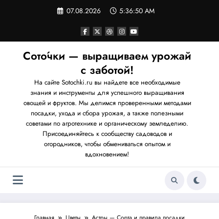
Перейти
07.08.2026
5:36:51 AM
к
содержимому
Сото́чки — выращиваем урожай
с заботой!
На сайте Sotochki.ru вы найдете все необходимые
знания и инструменты для успешного выращивания
овощей и фруктов. Мы делимся проверенными методами
посадки, ухода и сбора урожая, а также полезными
советами по агротехнике и органическому земледелию.
Присоединяйтесь к сообществу садоводов и
огородников, чтобы обмениваться опытом и
вдохновением!
Главная
Цветы
Астры — Сорта и правила посадки