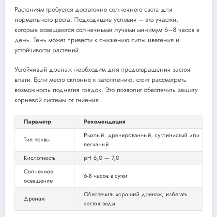
Растениям требуется достаточно солнечного света для
нормального роста. Подходящие условия – это участки,
которые освещаются солнечными лучами минимум 6–8 часов в
день. Тень может привести к снижению силы цветения и
устойчивости растений.
Устойчивый дренаж необходим для предотвращения застоя
влаги. Если место склонно к затоплению, стоит рассмотреть
возможность поднятия грядок. Это позволит обеспечить защиту
корневой системы от гниения.
Параметр
Рекомендация
Рыхлый, дренированный, суглинистый или
Тип почвы
песчаный
Кислотность
pH 6,0 — 7,0
Солнечное
6-8 часов в сутки
освещение
Обеспечить хороший дренаж, избегать
Дренаж
застоя воды